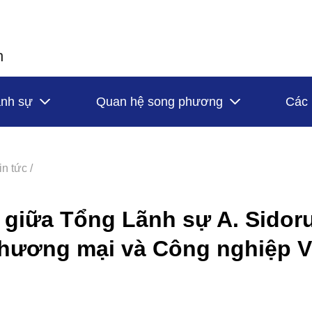
h
ãnh sự
Quan hệ song phương
Các 
in tức /
c giữa Tổng Lãnh sự A. Sidor
hương mại và Công nghiệp V