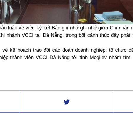
ảo luận về việc ký kết Bản ghi nhớ ghi nhớ giữa Chi nhán
hi nhánh VCCI tại Đà Nẵng, trong bối cảnh thúc đẩy phát t
i về kế hoạch trao đổi các đoàn doanh nghiệp, tổ chức c
iệp thành viên VCCI Đà Nẵng tới tỉnh Mogilev nhằm tìm h