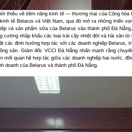
giới thiệu về tiềm năng kinh tế — thương mại của Cộng hò
n kinh tế Belarus và Việt Nam, qua đó mở ra những triển 
p và sản phẩm sữa của Belarus vào thành phố Đà Nẵng, p
g cường nhập khẩu các loại trái cây nhiệt đới và hải sản t
t các định hướng hợp tác với các doanh nghiệp Belarus, tr
 nông sản. Giám đốc VCCI Đà Nẵng nhấn mạnh rằng chuyế
 mối quan hệ hợp tác giữa các doanh nghiệp hai nước, đồng
kinh doanh của Belarus và thành phố Đà Nẵng.