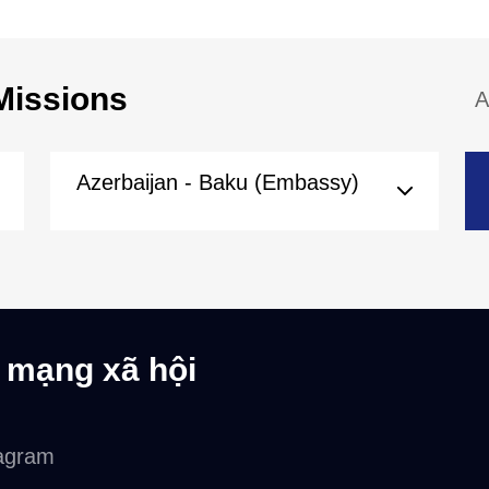
Missions
A
Azerbaijan - Baku (Embassy)
 mạng xã hội
agram